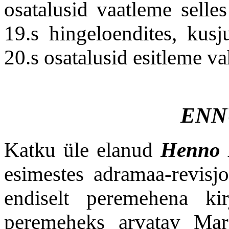
osatalusid vaatleme selles
19.s hingeloendites, kusj
20.s osatalusid esitleme va
ENN
Katku üle elanud
Henno 
esimestes adramaa-revisj
endiselt peremehena ki
peremeheks arvatav Ma