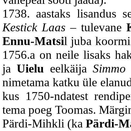
1738. aastaks lisandus 
Kestick Laas
– tulevane
Ennu-Matsi
l juba koormi
1756.a on neile lisaks 
ja
Uielu
eelkäija
Simmo 
nimetama katku üle elanu
kus 1750-ndatest rendipe
tema poeg Toomas.
Märgim
Pärdi-Mihkli (ka
Pärdi-Ma