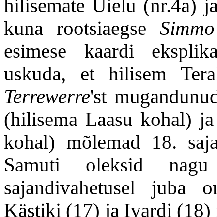
hilisemate Uielu (nr.4a) j
kuna rootsiaegse
Simmo
esimese kaardi eksplikat
uskuda, et hilisem Tera
Terrewerre
'st mugandunud,
(hilisema Laasu kohal) j
kohal) mõlemad 18. saja
Samuti oleksid nagu
sajandivahetusel juba 
Kästiki (17) ja Ivardi (18)