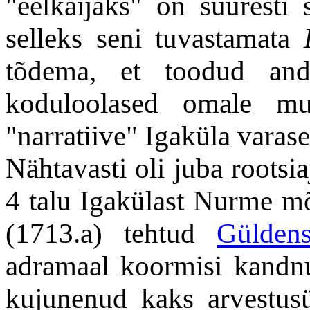
"eelkäijaks" on suuresti 
selleks seni tuvastamata
tõdema, et toodud and
koduloolased omale muid
"narratiive" Igaküla vara
Nähtavasti oli juba rootsi
4 talu Igakülast Nurme mõ
(1713.a) tehtud
Güldens
adramaal koormisi kand
kujunenud kaks arvestus