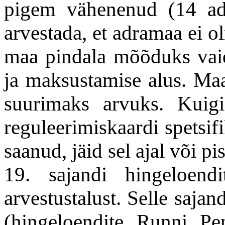
pigem vähenenud (14 adr
arvestada, et adramaa ei o
maa pindala mõõduks vaid
ja maksustamise alus. Maa
suurimaks arvuks. Kuig
reguleerimiskaardi spetsif
saanud, jäid sel ajal või pi
19. sajandi hingeloendi
arvestustalust. Selle saja
(hingeloendite Runni Pen