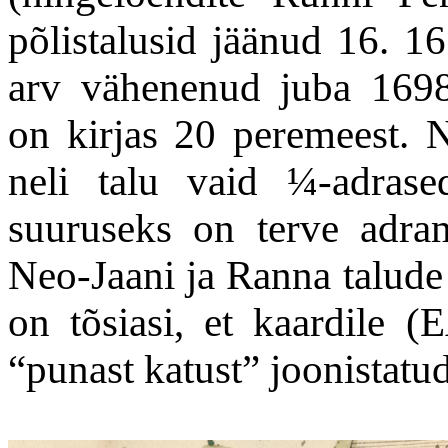
põlistalusid jäänud 16. 16
arv vähenenud juba 1698.
on kirjas 20 peremeest. 
neli talu vaid ¼-adras
suuruseks on terve adra
Neo-Jaani ja Ranna talude
on tõsiasi, et kaardile 
“punast katust” joonistatud