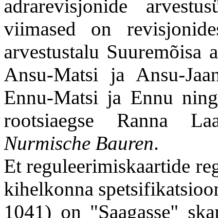
adrarevisjonide arvest
viimased on revisjonid
arvestustalu Suuremõisa a
Ansu-Matsi ja Ansu-Jaa
Ennu-Matsi ja Ennu ning 
rootsiaegse Ranna Laa
Nurmische Bauren
.
Et reguleerimiskaartide r
kihelkonna spetsifikatsioo
1041) on "Saagasse" skan