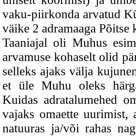
vaku-piirkonda arvatud K
väike 2 adramaaga Põitse 
Taaniajal oli Muhus esime
arvamuse kohaselt olid pär
selleks ajaks välja kujune
et üle Muhu oleks härg
Kuidas adratalumehed oma
vajaks omaette uurimist, a
natuuras ja/või rahas nag