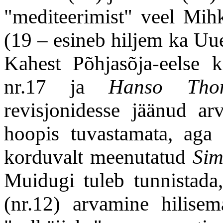
"mediteerimist" veel Mih
(19
–
esineb hiljem ka Uue
Kahest Põhjasõja-eelse k
nr.17 ja
Hanso Th
revisjonidesse jäänud ar
hoopis tuvastamata, aga
korduvalt meenutatud
Si
Muidugi tuleb tunnistada
(nr.12) arvamine hilise