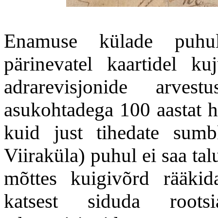
Enamuse külade puhul
pärinevatel kaartidel ku
adrarevisjonide arves
asukohtadega 100 aastat hi
kuid just tihedate sum
Viiraküla) puhul ei saa ta
mõttes kuigivõrd rääkid
katsest siduda rootsia