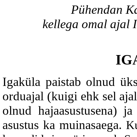
Pühendan Kas
kellega omal ajal
IG
Igaküla paistab olnud ük
orduajal (kuigi ehk sel aj
olnud hajaasustusena) ja 
asustus ka muinasaega.
Ku