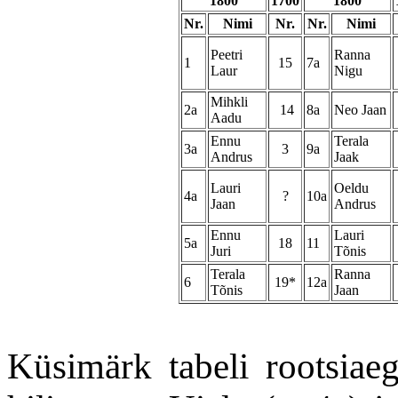
1800
1700
1800
Nr.
Nimi
Nr.
Nr.
Nimi
Peetri
Ranna
1
15
7a
Laur
Nigu
Mihkli
2a
14
8a
Neo Jaan
Aadu
Ennu
Terala
3a
3
9a
Andrus
Jaak
Lauri
Oeldu
4a
?
10a
Jaan
Andrus
Ennu
Lauri
5a
18
11
Juri
Tõnis
Terala
Ranna
6
19*
12a
Tõnis
Jaan
Küsimärk tabeli rootsiae