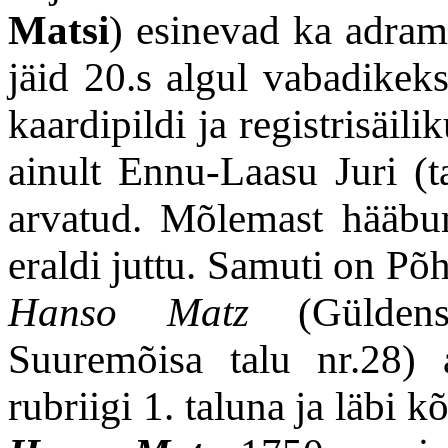
Matsi
) esinevad ka adram
jäid 20.s algul vabadikeks
kaardipildi ja registrisäi
ainult Ennu-Laasu Juri (t
arvatud. Mõlemast hääbun
eraldi juttu. Samuti on Põ
Hanso Matz
(Güldenst
Suuremõisa talu nr.28) 
rubriigi 1. taluna ja läbi 