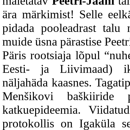
mäletatav
Peetri-Jaani
tal
ära märkimist! Selle eelkä
pidada pooleadrast talu
muide üsna pärastise Peetr
Päris rootsiaja lõpul “nuh
Eesti- ja Liivimaad) ik
näljahäda kaasnes. Tagatip
Menšikovi baškiiride 
katkuepideemia. Viidatud
protokollis on Igaküla s