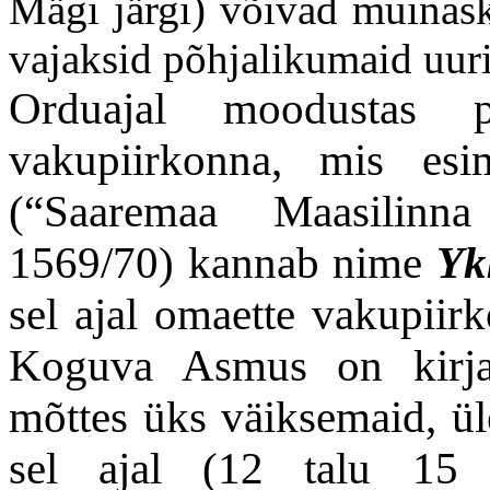
Mägi järgi) võivad muinask
vajaksid põhjalikumaid uur
Orduajal moodustas p
vakupiirkonna, mis esi
(“Saaremaa Maasilinn
1569/70) kannab nime
Yk
sel ajal omaette vakupiir
Koguva Asmus on kirja 
mõttes üks väiksemaid, ül
sel ajal (12 talu 15 