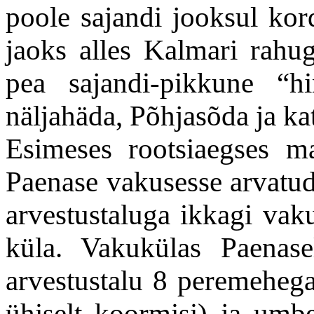
poole sajandi jooksul ko
jaoks alles Kalmari rahug
pea sajandi-pikkune “h
näljahäda, Põhjasõda ja kat
Esimeses rootsiaegses m
Paenase vakusesse arvatu
arvestustaluga ikkagi va
küla. Vakukülas Paenasel
arvestustalu 8 peremeheg
ühiselt koormisi) ja um