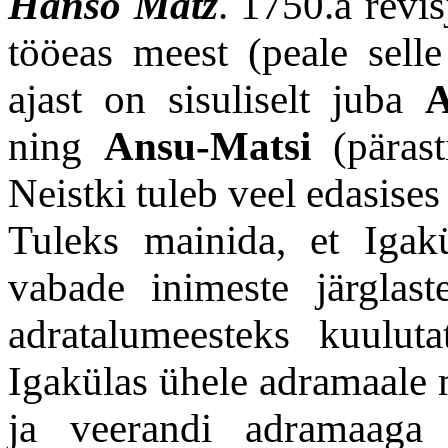
Hanso Matz
. 1750.a revis
tööeas meest (peale selle 
ajast on sisuliselt juba
A
ning
Ansu-Matsi
(pärast
Neistki tuleb veel edasises 
Tuleks mainida, et Igak
vabade inimeste järglast
adratalumeesteks kuulut
Igakülas ühele adramaale
ja veerandi adramaag