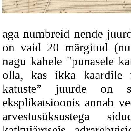
aga numbreid nende juurde
on vaid 20 märgitud (nu
nagu kahele "punasele katu
olla, kas ikka kaardile
katuste” juurde on s
eksplikatsioonis annab ve
arvestusüksustega si
katkujärgseis adrarebvi