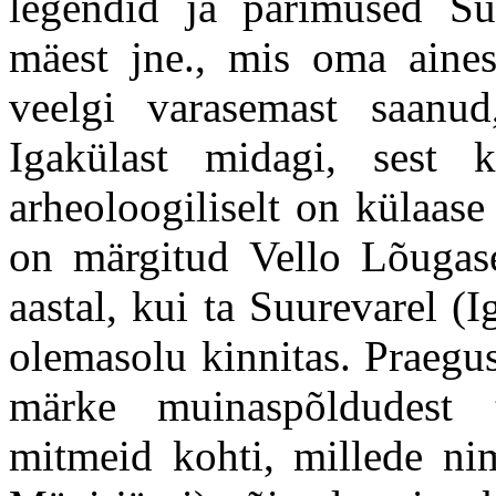
legendid ja pärimused Su
mäest jne., mis oma ainese
veelgi varasemast saanu
Igakülast midagi, sest k
arheoloogiliselt on külaase
on märgitud Vello Lõugase
aastal, kui ta Suurevarel (
olemasolu kinnitas. Praegu
märke muinaspõldudest
mitmeid kohti, millede n