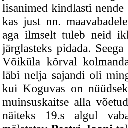
lisanimed kindlasti nende 
kas just nn. maavabadele
aga ilmselt tuleb neid ik
järglasteks pidada. Seega
Võiküla kõrval kolmand
läbi nelja sajandi oli min
kui Koguvas on nüüdseks
muinsuskaitse alla võetud
näiteks 19.s algul va