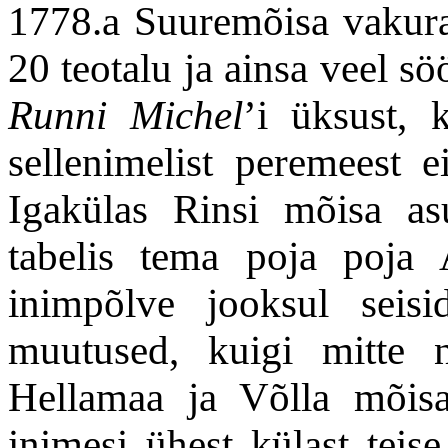
1778.a Suuremõisa vakura
20 teotalu ja ainsa veel s
Runni Michel
’i üksust, k
sellenimelist peremeest ei
Igakülas Rinsi mõisa a
tabelis tema poja poja 
inimpõlve jooksul seisi
muutused, kuigi mitte ni
Hellamaa ja Võlla mõis
inimesi ühest külast teise