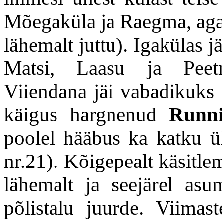
Mõegaküla ja Raegma, aga 
lähemalt juttu). Igakülas 
Matsi, Laasu ja Peetri
Viiendana jäi vabadikuks 
käigus hargnenud
Runn
poolel hääbus ka katku 
nr.21). Kõigepealt käsitle
lähemalt ja seejärel as
põlistalu juurde. Viimas