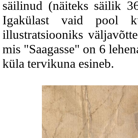
säilinud (näiteks säilik 3
Igakülast vaid pool 
illustratsiooniks väljavõt
mis "Saagasse" on 6 lehena
küla tervikuna esineb.