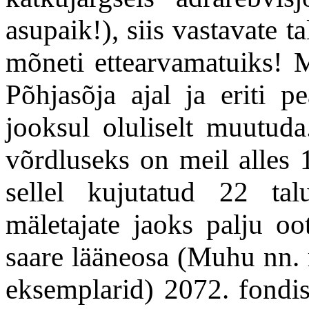
asupaik!), siis vastavate 
mõneti ettearvamatuiks! 
Põhjasõja ajal ja eriti p
jooksul oluliselt muutuda
võrdluseks on meil alles 1
sellel kujutatud 22 ta
mäletajate jaoks palju oo
saare lääneosa (Muhu nn. r
eksemplarid) 2072. fondis 