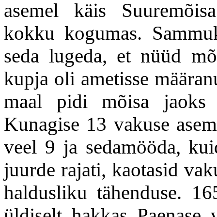
asemel käis Suuremõisa
kokku kogumas. Sammuks
seda lugeda, et nüüd mõis
kupja oli ametisse määranu
maal pidi mõisa jaoks 
Kunagise 13 vakuse aseme
veel 9 ja sedamööda, kuid
juurde rajati, kaotasid va
haldusliku tähenduse. 16
üldiselt hakkas Paenase 