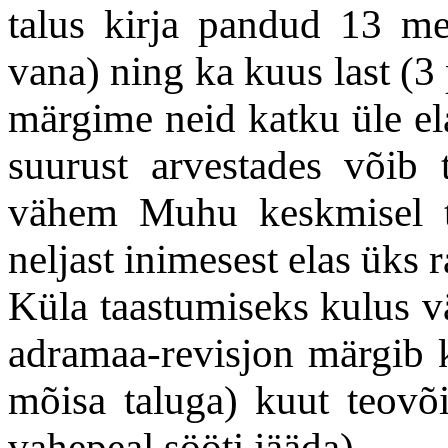
talus kirja pandud 13 me
vana) ning ka kuus last (3
märgime neid katku üle ela
suurust arvestades võib
vähem Muhu keskmisel t
neljast inimesest elas üks 
Küla taastumiseks kulus v
adramaa-revisjon märgib 
mõisa taluga) kuut teovõi
vahepeal sööti jääda).