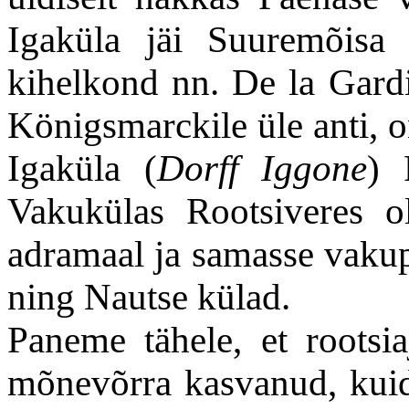
Igaküla jäi Suuremõisa
kihelkond nn. De la Gard
Königsmarckile üle anti, 
Igaküla (
Dorff Iggone
) 
Vakukülas Rootsiveres o
adramaal ja samasse vaku
ning Nautse külad.
Paneme tähele, et rootsia
mõnevõrra kasvanud, kuid