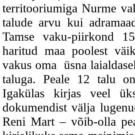
territooriumiga Nurme vak
talude arvu kui adramaad
Tamse vaku-piirkond 1
haritud maa poolest väi
vakus oma üsna laialdasel 
taluga. Peale 12 talu o
Igakülas kirjas veel ü
dokumendist välja lugenu
Reni Mart – võib-olla pe