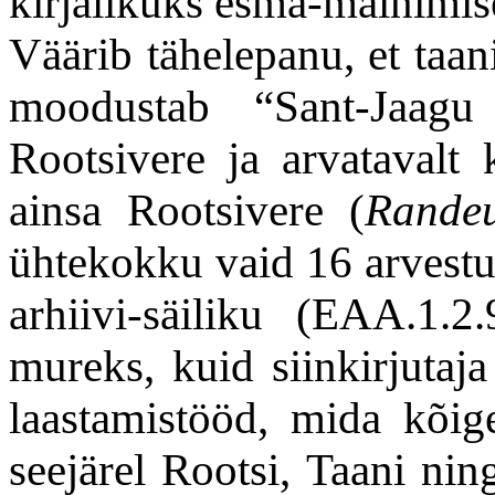
kirjalikuks esma-mainimi
Väärib tähelepanu, et taa
moodustab “Sant-Jaag
Rootsivere ja arvatavalt 
ainsa Rootsivere (
Rande
ühtekokku vaid 16 arvestu
arhiivi-säiliku (EAA.1.2.9
mureks, kuid siinkirjutaja
laastamistööd, mida kõige
seejärel Rootsi, Taani ni