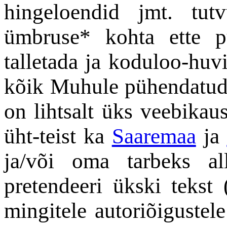
hingeloendid jmt. tut
ümbruse* kohta ette p
talletada ja koduloo-huv
kõik Muhule pühendatu
on lihtsalt üks veebikaus
üht-teist ka
Saaremaa
ja
ja/või oma tarbeks al
pretendeeri ükski tekst 
mingitele autoriõigustel