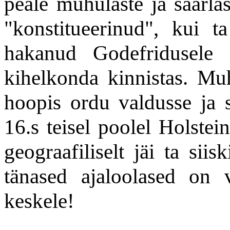
peale muhulaste ja saarlas
"konstitueerinud", kui t
hakanud Godefridusel
kihelkonda kinnistas. Muh
hoopis ordu valdusse ja sa
16.s teisel poolel Holste
geograafiliselt jäi ta siis
tänased ajaloolased on 
keskele!