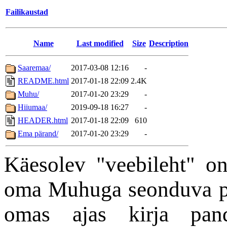
Failikaustad
Name
Last modified
Size
Description
Saaremaa/
2017-03-08 12:16
-
README.html
2017-01-18 22:09
2.4K
Muhu/
2017-01-20 23:29
-
Hiiumaa/
2019-09-18 16:27
-
HEADER.html
2017-01-18 22:09
610
Ema pärand/
2017-01-20 23:29
-
Käesolev "veebileht" on
oma Muhuga seonduva pa
omas ajas kirja pand