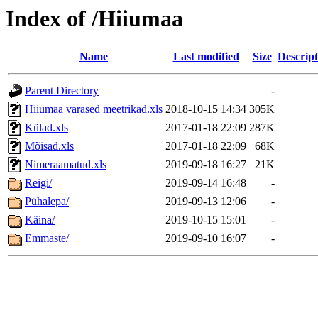
Index of /Hiiumaa
Name
Last modified
Size
Descript
Parent Directory
-
Hiiumaa varased meetrikad.xls
2018-10-15 14:34
305K
Külad.xls
2017-01-18 22:09
287K
Mõisad.xls
2017-01-18 22:09
68K
Nimeraamatud.xls
2019-09-18 16:27
21K
Reigi/
2019-09-14 16:48
-
Pühalepa/
2019-09-13 12:06
-
Käina/
2019-10-15 15:01
-
Emmaste/
2019-09-10 16:07
-