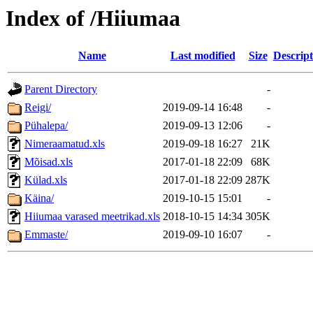
Index of /Hiiumaa
Name
Last modified
Size
Descript
Parent Directory
-
Reigi/
2019-09-14 16:48
-
Pühalepa/
2019-09-13 12:06
-
Nimeraamatud.xls
2019-09-18 16:27
21K
Mõisad.xls
2017-01-18 22:09
68K
Külad.xls
2017-01-18 22:09
287K
Käina/
2019-10-15 15:01
-
Hiiumaa varased meetrikad.xls
2018-10-15 14:34
305K
Emmaste/
2019-09-10 16:07
-