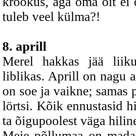
krookus, aga oma õit ei 
tuleb veel külma?!
8. aprill
Merel hakkas jää liik
liblikas. Aprill on nagu a
on soe ja vaikne; samas 
lörtsi. Kõik ennustasid h
ta õigupoolest väga hiline
Meie põllumaa on madal 