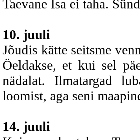
Taevane Isa ei taha. Sün
10. juuli
Jõudis kätte seitsme venn
Öeldakse, et kui sel päe
nädalat. Ilmatargad l
loomist, aga seni maapin
14. juuli