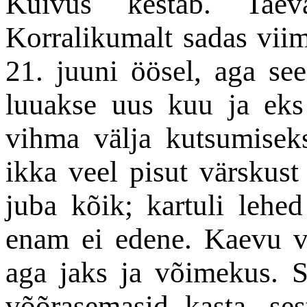
Kuivus kestab. Taev
Korralikumalt sadas viim
21. juuni öösel, aga se
luuakse uus kuu ja eks 
vihma välja kutsumiseks
ikka veel pisut värskust
juba kõik; kartuli lehed
enam ei edene. Kaevu 
aga jaks ja võimekus. 
võõrasemasid kasta, se