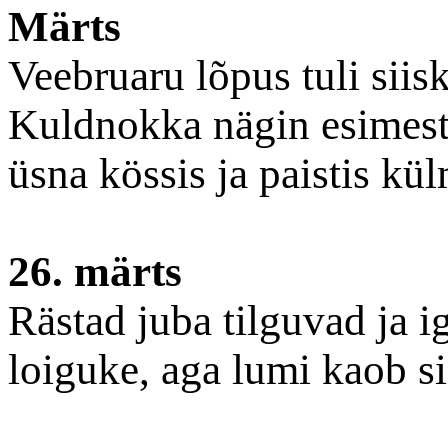
Märts
Veebruaru lõpus tuli siisk
Kuldnokka nägin esimest 
üsna kössis ja paistis kü
26. märts
Rästad juba tilguvad ja ig
loiguke, aga lumi kaob s