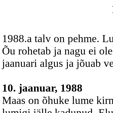
1988.a talv on pehme. Lu
Õu rohetab ja nagu ei ole
jaanuari algus ja jõuab ve
10. jaanuar, 1988
Maas on õhuke lume kirme
lumigi jälle kadunud. Elu