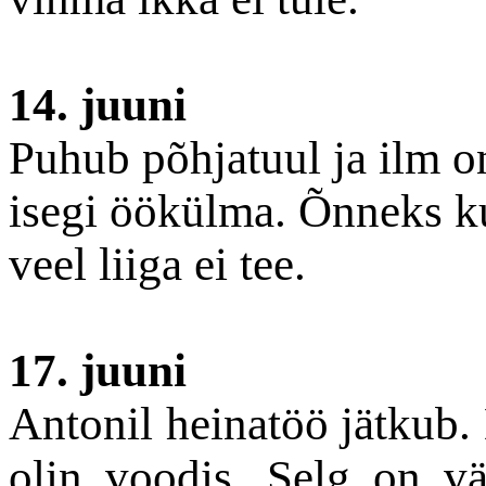
14. juuni
Puhub põhjatuul ja ilm o
isegi öökülma. Õnneks ku
veel liiga ei tee.
17. juuni
Antonil heinatöö jätkub.
olin voodis. Selg on v