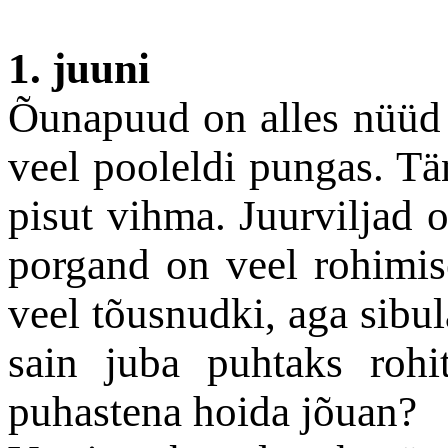
1. juuni
Õunapuud on alles nüüd o
veel pooleldi pungas. Tän
pisut vihma. Juurviljad 
porgand on veel rohimise
veel tõusnudki, aga sibul
sain juba puhtaks rohi
puhastena hoida jõuan?