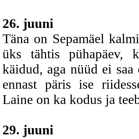
26. juuni
Täna on Sepamäel kalmis
üks tähtis pühapäev, 
käidud, aga nüüd ei saa
ennast päris ise riides
Laine on ka kodus ja teeb
29. juuni