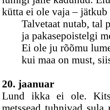
kütta ei ole vaja – jätkub 
Talvetaat nutab, tal 
ja pakasepoistelgi m
Ei ole ju rõõmu lume
kui maa on must, sii
20. jaanuar
Lund ikka ei ole. Kit
metssead tuhnivad sula