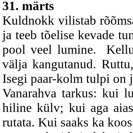
31. märts
Kuldnokk vilistab rõõmsa
ja teeb tõelise kevade tu
pool veel lumine. Kell
välja kangutanud. Ruttu
Isegi paar-kolm tulpi on 
Vanarahva tarkus: kui l
hiline külv; kui aga aia
rutata. Kui saaks ka koos