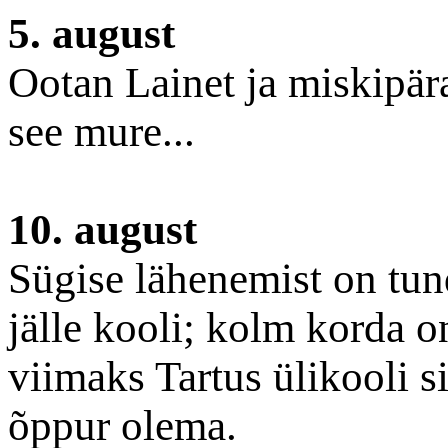
5. august
Ootan Lainet ja miskipär
see mure...
10. august
Sügise lähenemist on tund
jälle kooli; kolm korda o
viimaks Tartus ülikooli s
õppur olema.