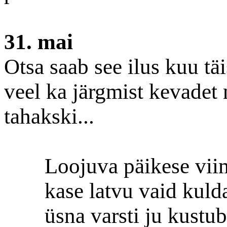
31. mai
Otsa saab see ilus kuu tä
veel ka järgmist kevadet n
tahakski...
Loojuva päikese vii
kase latvu vaid kuld
üsna varsti ju kustub