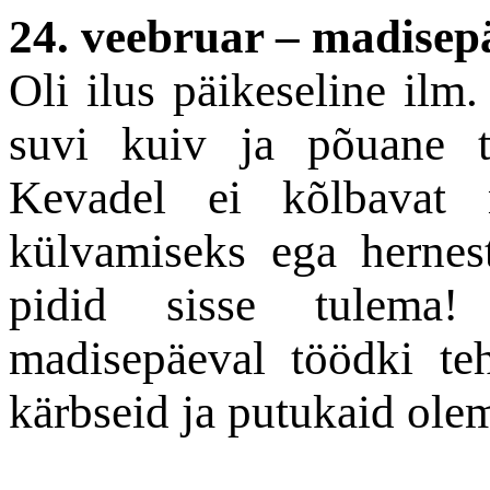
24. veebruar – madisep
Oli ilus päikeseline ilm.
suvi kuiv ja põuane t
Kevadel ei kõlbavat 
külvamiseks ega herne
pidid sisse tulema!
madisepäeval töödki teh
kärbseid ja putukaid ole