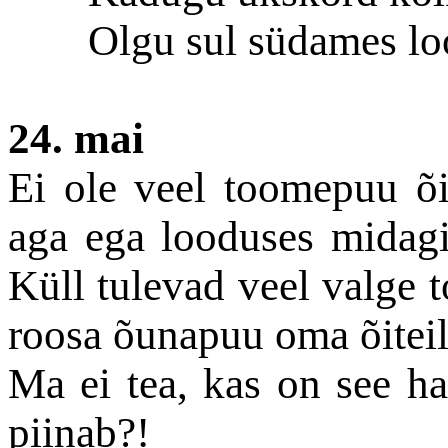
Olgu sul südames loo
24. mai
Ei ole veel toomepuu õis
aga ega looduses midagi
Küll tulevad veel valge to
roosa õunapuu oma õitei
Ma ei tea, kas on see h
piinab?!