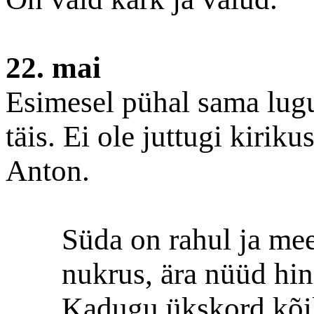
22. mai
Esimesel pühal sama lugu
täis. Ei ole juttugi kirik
Anton.
Süda on rahul ja mee
nukrus, ära nüüd hi
Kadugu ükskord kõik