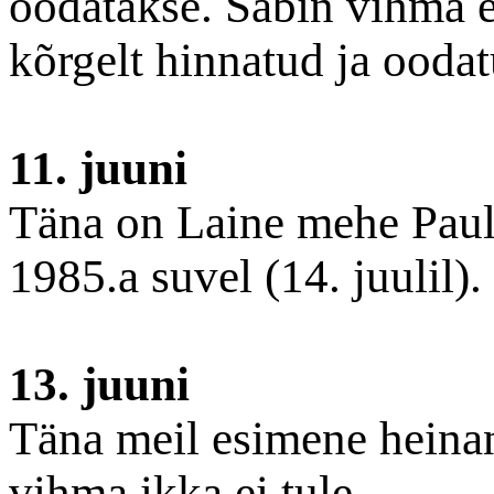
oodatakse. Sabin vihma 
kõrgelt hinnatud ja ooda
11. juuni
Täna on Laine mehe Pauli
1985.a suvel (14. juulil).
13. juuni
Täna meil esimene heinan
vihma ikka ei tule.