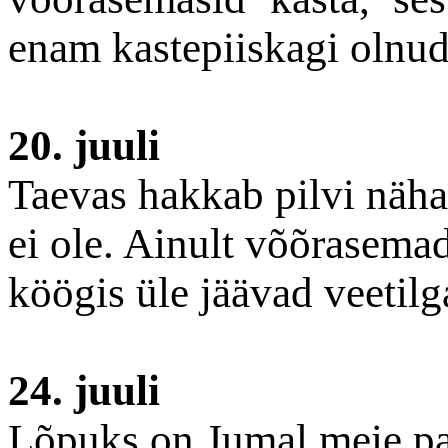
enam kastepiiskagi olnud
20. juuli
Taevas hakkab pilvi näha
ei ole. Ainult võõrasema
köögis üle jäävad veetilg
24. juuli
Lõpuks on Jumal meie pa