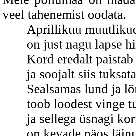
veel tahenemist oodata.
Aprillikuu muutliku
on just nagu lapse h
Kord eredalt paistab
ja soojalt siis tuksat
Sealsamas lund ja lör
toob loodest vinge t
ja sellega üsnagi kor
on kevade näos läin