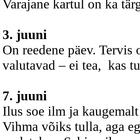
Varajane kartul on ka tärg
3. juuni
On reedene päev. Tervis 
valutavad – ei tea, kas t
7. juuni
Ilus soe ilm ja kaugemal
Vihma võiks tulla, aga ega