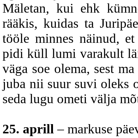
Mäletan, kui ehk kümne
rääkis, kuidas ta Jurip
tööle minnes näinud, et 
pidi küll lumi varakult lä
väga soe olema, sest ma k
juba nii suur suvi oleks o
seda lugu ometi välja mõ
25. aprill
– markuse päe