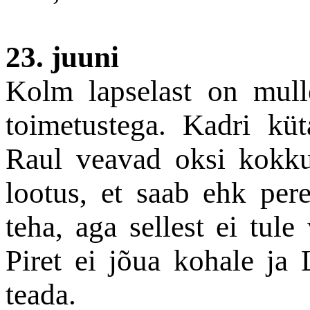
23. juuni
Kolm lapselast on mulle
toimetustega. Kadri kü
Raul veavad oksi kokku,
lootus, et saab ehk per
teha, aga sellest ei tule
Piret ei jõua kohale ja 
teada.