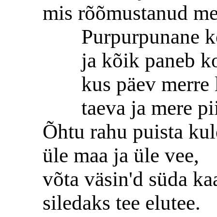
mis rõõmustanud me 
Purpurpunane k
ja kõik paneb k
kus päev merre 
taeva ja mere pii
Õhtu rahu puista ku
üle maa ja üle vee,
võta väsin'd süda ka
siledaks tee elutee.