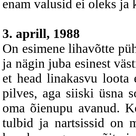
enam valusid ei oleks ja
3. aprill, 1988
On esimene lihavõtte pü
ja nägin juba esinest väs
et head linakasvu loota e
pilves, aga siiski üsna s
oma õienupu avanud. Ke
tulbid ja nartsissid on 