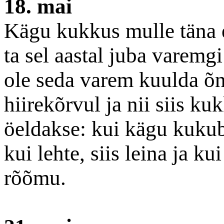
18. mai
Kägu kukkus mulle täna e
ta sel aastal juba varemg
ole seda varem kuulda õ
hiirekõrvul ja nii siis ku
öeldakse: kui kägu kukub
kui lehte, siis leina ja ku
rõõmu.