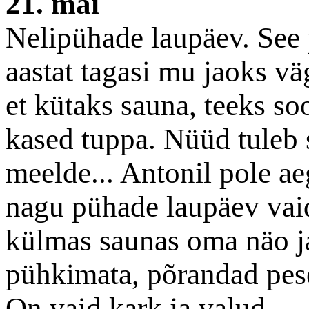
21. mai
Nelipühade laupäev. See
aastat tagasi mu jaoks väg
et kütaks sauna, teeks so
kased tuppa. Nüüd tuleb 
meelde... Antonil pole aeg
nagu pühade laupäev vaid
külmas saunas oma näo ja
pühkimata, põrandad pes
On vaid kark ja valud.