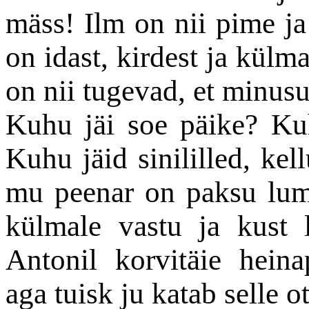
mäss! Ilm on nii pime ja
on idast, kirdest ja külma
on nii tugevad, et minusug
Kuhu jäi soe päike? Ku
Kuhu jäid sinililled, kel
mu peenar on paksu lume
külmale vastu ja kust 
Antonil korvitäie hein
aga tuisk ju katab selle o